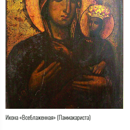
Икона «Всеблаженная» (Паммакариста)