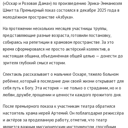
(«Оскар и Розовая Дама») по произведению Эрика-Эмманюэля
Шмитта. Премьерный показ состоялся в декабре 2025 года в
молодёжном пространстве «Азбука».
На протяжении нескольких месяцев участницы труппы,
представляющие разные возраста, готовили постановку,
собираясь на репетиции в храмовом пространстве. За это
время сформировался не просто актёрский коллектив, а
настоящая община, объединённая общей целью — донести до
зрителя глубокий смысл истории.
Спектакль рассказывает о мальчике Оскаре, тяжело больном
ребёнке, который в последние дни своей жизни открывает для
себя путь к Богу. Эта история — не только о страдании, но и о
любви, дружбе, прощении и ценности каждого прожитого дня.
После премьерного показа к участникам театра обратился
настоятель храма иерей Артемий. Он поблагодарил режиссёра
и актёров за проделанную работу, отметив, что театр
является важным миссионерским инструментом, способным