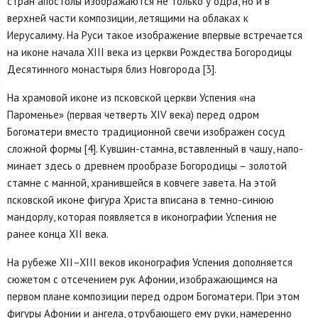
стран апостолы изображаются не только у одра, но и в
верхней части композиции, летящими на облаках к
Иерусалиму. На Руси такое изображение впервые встречается
на иконе начала XIII века из церкви Рождества Богородицы
Десятинного монастыря близ Новгорода [3].
На храмовой иконе из псковской церкви Успения «на
Пароменье» (первая четверть XIV века) перед одром
Богоматери вместо традиционной свечи изо­бражен сосуд
сложной формы [4]. Кувшин-стамна, вставленный в чашу, напо­
минает здесь о древнем прообразе Богородицы – золотой
стамне с манной, хранившейся в ковчеге завета. На этой
псковской иконе фигура Христа впи­сана в темно-синюю
мандорлу, которая появляется в иконографии Успения не
ранее конца XII века.
На рубеже XII–XIII веков иконография Успения дополняется
сюжетом с отсечением рук Афонии, изображающимся на
первом плане композиции перед одром Богоматери. При этом
фигуры Афонии и ангела, отрубающего ему руки, намеренно