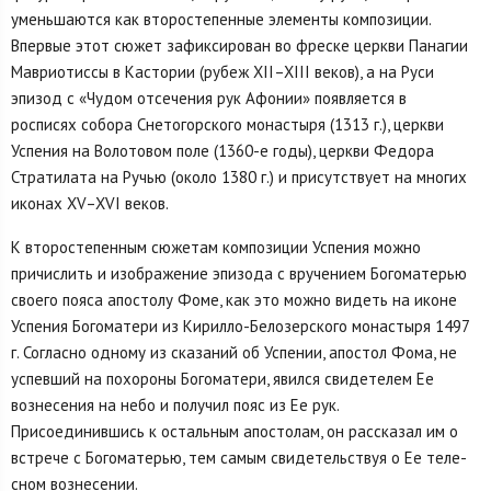
уменьшаются как второстепенные элементы композиции.
Впервые этот сюжет зафиксирован во фреске церкви Панагии
Мавриотиссы в Кастории (рубеж XII–XIII веков), а на Руси
эпизод с «Чудом отсечения рук Афонии» появляется в
росписях собора Снетогорского монастыря (1313 г.), церкви
Успения на Волотовом поле (1360-е годы), церкви Федора
Страти­лата на Ручью (около 1380 г.) и присутствует на многих
иконах XV–XVI веков.
К второстепенным сюжетам композиции Успения можно
причислить и изо­бражение эпизода с вручением Богоматерью
своего пояса апостолу Фоме, как это можно видеть на иконе
Успения Богоматери из Кирилло-Белозерского монастыря 1497
г. Согласно одному из сказаний об Успении, апостол Фома, не
успевший на похороны Богоматери, явился свидетелем Ее
вознесения на небо и получил пояс из Ее рук.
Присоединившись к остальным апостолам, он рассказал им о
встрече с Богоматерью, тем самым свидетельствуя о Ее теле­
сном вознесении.