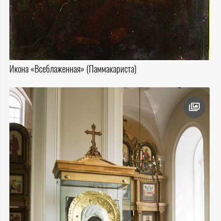
Икона «Всеблаженная» (Паммакариста)