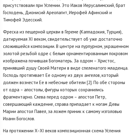
присутствовали при Успении. Это Иаков Иерусалимский, брат
Господень, Дионисий Ареопагит, Иерофей Афинский и
Тимофей Эдесский.
Фреска из пещерной церкви в Гереме (Каппадокия, Турция),
датируемая XI веком, свидетельствует об уже достаточно
сложившейся композиции. В цен­тре на пурпурном, украшенном
золотой резьбой одре с белым орнаментиро­ванным покровом
изображена почившая Богоматерь. За одром – Христос,
принявший душу Своей Матери в виде спеленатого младенца.
Господь про­тягивает Ее одному из двух ангелов, который
должен вознести Ее в небесные обители [2]. По обе стороны
от одра – апостолы, фигуры которых сохранились
фрагментарно. Слева перед одром – апостол Петр,
совершающий каждение, справа припадает к ногам Девы
Марии апостол Павел, за ложем приник к самому изголовью
Иоанн Богослов.
На протяжении X–XI веков композиционная схема Успения