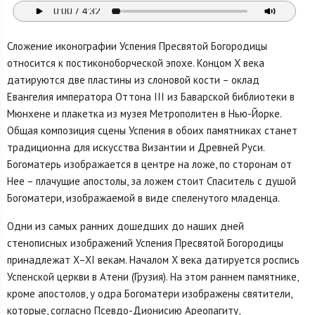
Сложение иконографии Успения Пресвятой Богородицы
относится к постиконоборческой эпохе. Концом X века
датируются две пластины из слоно­вой кости – оклад
Евангелия императора Оттона III из Баварской библиотеки в
Мюнхене и плакетка из музея Метрополитен в Нью-Йорке.
Общая компо­зиция сцены Успения в обоих памятниках станет
традиционна для искусства Византии и Древней Руси.
Богоматерь изображается в центре на ложе, по сто­ронам от
Нее – плачущие апостолы, за ложем стоит Спаситель с душой
Бого­матери, изображаемой в виде спеленутого младенца.
Одни из самых ранних дошедших до наших дней
стенописных изобра­жений Успения Пресвятой Богородицы
принадлежат X–XI векам. Началом X века датируется роспись
Успенской церкви в Атени (Грузия). На этом раннем памятнике,
кроме апостолов, у одра Богоматери изображены святители,
ко­торые, согласно Псевдо-Дионисию Ареопагиту,