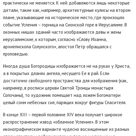
практически не меняется. К ней добавляются лишь некоторые
детали, такие как, например, архитектурные кулисы на втором
плане, указывающие на историческое место, где произошло
событие Успения – горница на Сионской горе в Иерусалиме. В
оконных нишах зданий часто изображаются девы и жены
иерусалимские, к которым, согласно «Слову Иоанна,
архиепископа Солунского», апостол Петр обращался с
проповедью.
Иногда душа Богородицы изображается не на руках у Христа,
а в покры­тых дланях ангела, несущего Ее в рай. Если
достаточно свободного простран­ства для изображения (как,
например, в росписи церкви Святой Троицы мона­стыря
Сопочаны), то художник помещает над ложем Богоматери
целый сонм небесных сил, парящих вокруг фигуры Спасителя.
В конце XIII – первой половине XIV века получает широкое
распростране­ние извод «облачное Успение». В этом
иконографическом варианте чудесно восхищенные из разных