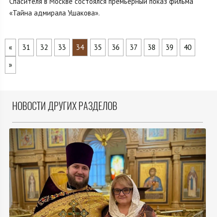
Спасителя в Москве состоялся премьерный показ фильма
«Тайна адмирала Ушакова».
«
31
32
33
34
35
36
37
38
39
40
»
НОВОСТИ ДРУГИХ РАЗДЕЛОВ