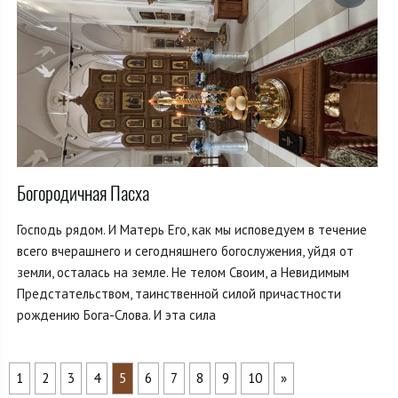
Богородичная Пасха
Господь рядом. И Матерь Его, как мы исповедуем в течение
всего вчерашнего и сегодняшнего богослужения, уйдя от
земли, осталась на земле. Не телом Своим, а Невидимым
Предстательством, таинственной силой причастности
рождению Бога-Слова. И эта сила
1
2
3
4
5
6
7
8
9
10
»