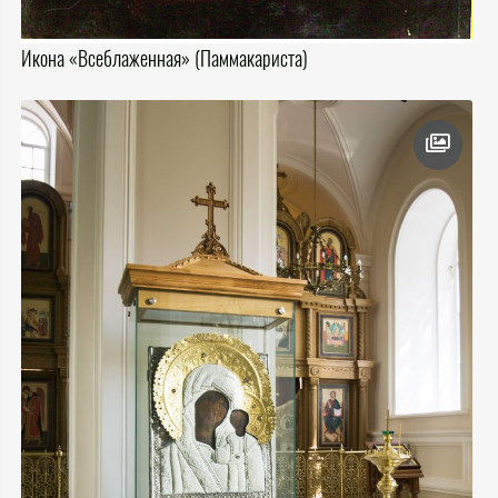
Икона «Всеблаженная» (Паммакариста)