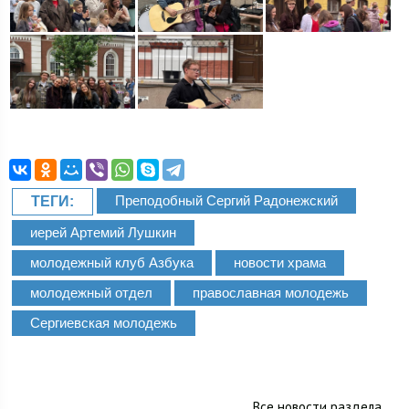
Преподобный Сергий Радонежский
ТЕГИ:
иерей Артемий Лушкин
молодежный клуб Азбука
новости храма
молодежный отдел
православная молодежь
Сергиевская молодежь
Все новости раздела