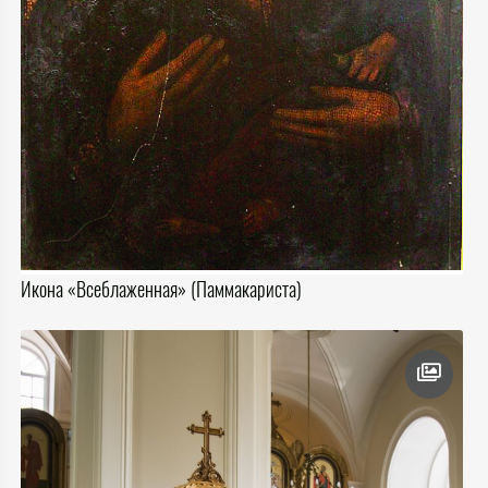
Икона «Всеблаженная» (Паммакариста)