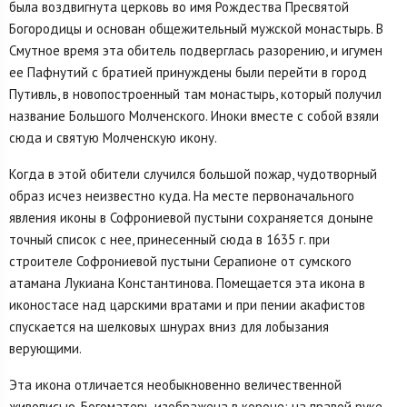
была воздвигнута церковь во имя Рож­дества Пресвятой
Богородицы и основан общежительный мужской монастырь. В
Смутное время эта обитель подверглась разорению, и игумен
ее Пафнутий с братией принуждены были перейти в город
Путивль, в новопостроенный там монастырь, который получил
на­звание Большого Молченского. Иноки вместе с собой взяли
сюда и святую Молченскую икону.
Когда в этой обители случился большой пожар, чудотворный
образ исчез неизвестно куда. На месте первоначального
явления иконы в Софрониевой пустыни сохраняется доныне
точный список с нее, принесенный сюда в 1635 г. при
строителе Софрониевой пустыни Серапионе от сумского
атамана Лукиана Константинова. Помещается эта икона в
иконостасе над царскими вратами и при пении акафистов
спускается на шелковых шнурах вниз для лобыза­ния
верующими.
Эта икона отличается необыкновенно величественной
живопи­сью. Богоматерь изображена в короне; на правой руке