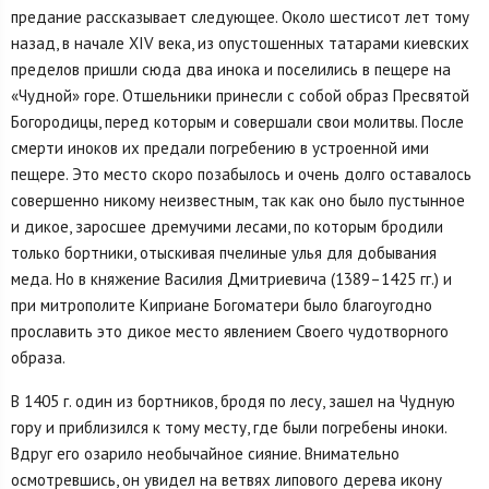
предание рассказывает следующее. Около шестисот лет тому
назад, в начале XIV века, из опустошенных татарами киевских
пределов пришли сюда два ино­ка и поселились в пещере на
«Чудной» горе. Отшельники принес­ли с собой образ Пресвятой
Богородицы, перед которым и совер­шали свои молитвы. После
смерти иноков их предали погребению в устроенной ими
пещере. Это место скоро позабылось и очень долго оставалось
совершенно никому неизвестным, так как оно было пустынное
и дикое, заросшее дремучими лесами, по которым бродили
только бортники, отыскивая пчелиные улья для добывания
меда. Но в княжение Василия Дмитриевича (1389–1425 гг.) и
при митрополите Киприане Богоматери было благоугодно
прославить это дикое место явлением Своего чудотворного
образа.
В 1405 г. один из бортников, бродя по лесу, зашел на Чудную
гору и приблизился к тому месту, где были погребены иноки.
Вдруг его озарило необычайное сияние. Внимательно
осмотревшись, он увидел на ветвях липового дерева икону