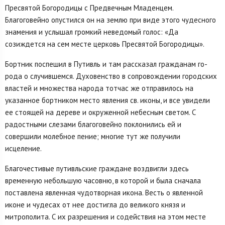
Пресвятой Богородицы с Предвечным Младенцем.
Благоговейно опустился он на землю при виде этого чудесного
знамения и услышал громкий неведомый го­лос: «Да
созиждется на сем месте церковь Пресвятой Богородицы».
Бортник поспешил в Путивль и там рассказал гражданам го­
рода о случившемся. Духовенство в сопровождении городских
вла­стей и множества народа тотчас же отправилось на
указанное бор­тником место явления св. иконы, и все увидели
ее стоящей на дереве и окруженной небесным светом. С
радостными слезами благого­вейно поклонились ей и
совершили молебное пение; многие тут же получили
исцеление.
Благочестивые путивльские граждане воздвигли здесь
времен­ную небольшую часовню, в которой и была сначала
поставлена явленная чудотворная икона. Весть о явленной
иконе и чудесах от нее достигла до великого князя и
митрополита. С их разрешения и содействия на этом месте