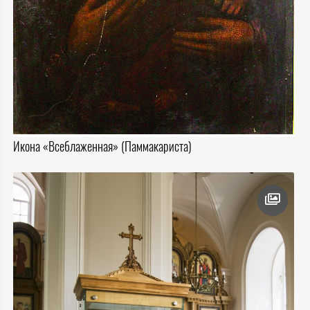
Икона «Всеблаженная» (Паммакариста)