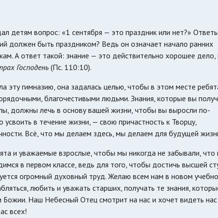
дал детям вопрос: «1 сентября — это праздник или нет?» Ответ
ний должен быть праздником? Ведь он означает начало ранних
ам. А ответ такой: знание — это действительно хорошее дело,
трах Господень
(Пс. 110:10).
а эту гимназию, она задалась целью, чтобы в этом месте ребят
 порядочными, благочестивыми людьми. Знания, которые вы полу
лы, должны лечь в основу вашей жизни, чтобы вы выросли по-
 усвоить в течение жизни, — свою причастность к Творцу,
чности. Всё, что мы делаем здесь, мы делаем для будущей жизн
бята и уважаемые взрослые, чтобы мы никогда не забывали, что
имся в первом классе, ведь для того, чтобы достичь высшей ст
уется огромный духовный труд. Желаю всем нам в новом учебн
бляться, любить и уважать старших, получать те знания, которы
и Божии. Наш Небесный Отец смотрит на нас и хочет видеть нас
ас всех!