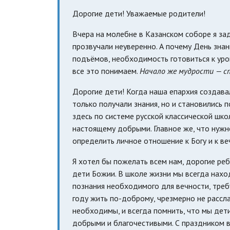
Дорогие дети! Уважаемые родители!
Вчера на молебне в Казанском соборе я за
прозвучали неуверенно. А почему День зна
подъёмов, необходимость готовиться к урок
все это понимаем.
Начало же мудрости — с
Дорогие дети! Когда наша епархия создавал
только получали знания, но и становились
здесь по системе русской классической шко
настоящему добрыми. Главное же, что нужно
определить личное отношение к Богу и к ве
Я хотел бы пожелать всем нам, дорогие ре
дети Божии. В школе жизни мы всегда наход
познания необходимого для вечности, треб
году жить по-доброму, чрезмерно не рассла
необходимы, и всегда помнить, что мы дет
добрыми и благочестивыми. С праздником в