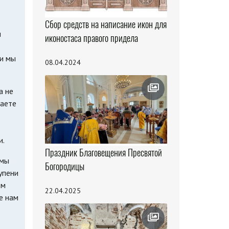
Сбор средств на написание икон для
ы
иконостаса правого придела
 и мы
08.04.2024
а не
чаете
и.
Праздник Благовещения Пресвятой
 мы
Богородицы
упени
ом
22.04.2025
е нам