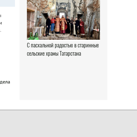
ы
и
.
С пасхальной радостью в старинные
сельские храмы Татарстана
здела