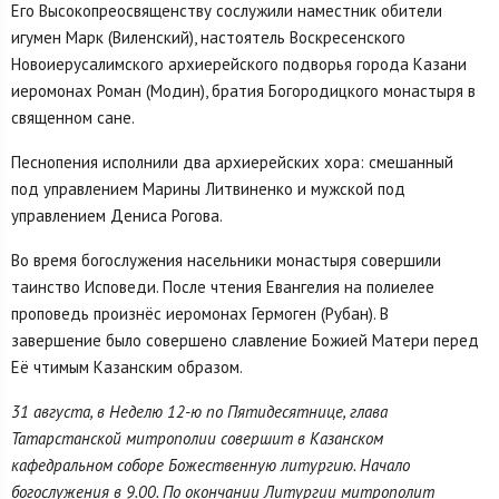
Его Высокопреосвященству сослужили наместник обители
игумен Марк (Виленский), настоятель Воскресенского
Новоиерусалимского архиерейского подворья города Казани
иеромонах Роман (Модин), братия Богородицкого монастыря в
священном сане.
Песнопения исполнили два архиерейских хора: смешанный
под управлением Марины Литвиненко и мужской под
управлением Дениса Рогова.
Во время богослужения насельники монастыря совершили
таинство Исповеди. После чтения Евангелия на полиелее
проповедь произнёс иеромонах Гермоген (Рубан). В
завершение было совершено славление Божией Матери перед
Её чтимым Казанским образом.
31 августа, в Неделю 12-ю по Пятидесятнице, глава
Татарстанской митрополии совершит в Казанском
кафедральном соборе Божественную литургию. Начало
богослужения в 9.00. По окончании Литургии митрополит