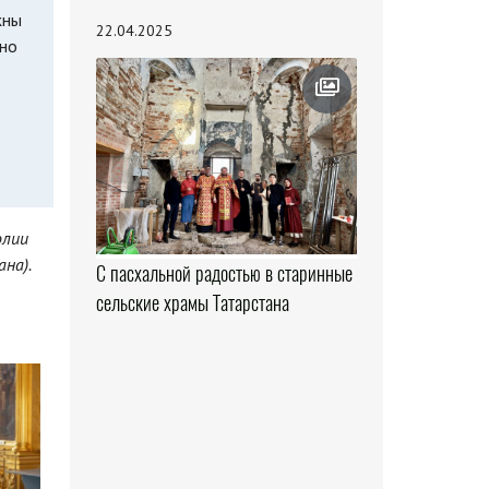
жны
22.04.2025
жно
олии
на).
С пасхальной радостью в старинные
сельские храмы Татарстана