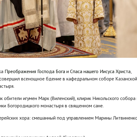
ика
Преображения Господа Бога и Спаса нашего Иисуса Христа
,
 совершил всенощное бдение в кафедральном соборе Казанско
астыря.
 обители игумен Марк (Виленский), клирик Никольского собора
ики Богородицкого монастыря в священном сане.
ерейских хора: смешанный под управлением Марины Литвиненко