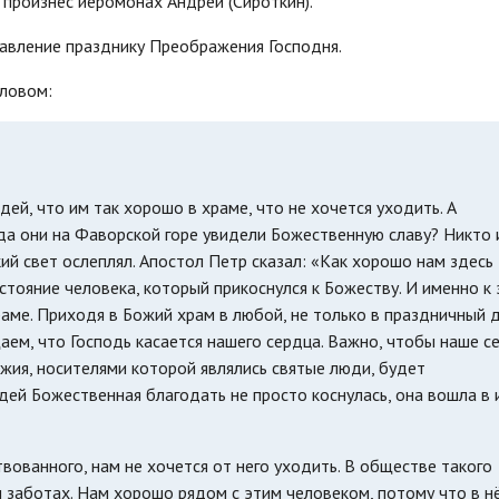
 произнёс иеромонах Андрей (Сироткин).
авление празднику Преображения Господня.
словом:
й, что им так хорошо в храме, что не хочется уходить. А
да они на Фаворской горе увидели Божественную славу? Никто 
ий свет ослеплял. Апостол Петр сказал: «Как хорошо нам здесь
остояние человека, который прикоснулся к Божеству. И именно к
аме. Приходя в Божий храм в любой, не только в праздничный д
ем, что Господь касается нашего сердца. Важно, чтобы наше с
ожия, носителями которой являлись святые люди, будет
дей Божественная благодать не просто коснулась, она вошла в 
вованного, нам не хочется от него уходить. В обществе такого
 заботах. Нам хорошо рядом с этим человеком, потому что в н