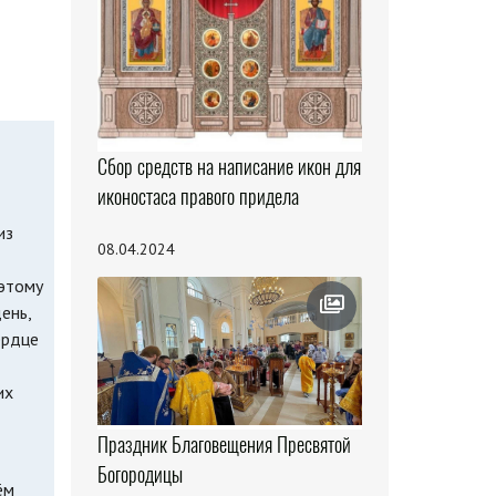
Сбор средств на написание икон для
иконостаса правого придела
из
08.04.2024
 этому
ень,
ердце
их
Праздник Благовещения Пресвятой
Богородицы
ём