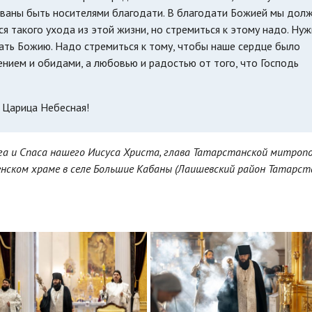
званы быть носителями благодати. В благодати Божией мы дол
я такого ухода из этой жизни, но стремиться к этому надо. Ну
дать Божию. Надо стремиться к тому, чтобы наше сердце было
ением и обидами, а любовью и радостью от того, что Господь
и Царица Небесная!
ога и Спаса нашего Иисуса Христа, глава Татарстанской митроп
ском храме в селе Большие Кабаны (Лаишевский район Татарста