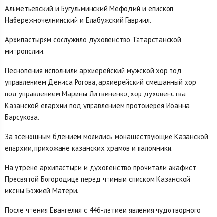
Альметьевский и Бугульминский Мефодий и епископ
Набережночелнинский и Елабужский Гавриил.
Архипастырям сослужило духовенство Татарстанской
митрополии.
Песнопения исполнили архиерейский мужской хор под
управлением Дениса Рогова, архиерейский смешанный хор
под управлением Марины Литвиненко, хор духовенства
Казанской епархии под управлением протоиерея Иоанна
Барсукова.
За всенощным бдением молились монашествующие Казанской
епархии, прихожане казанских храмов и паломники.
На утрене архипастыри и духовенство прочитали акафист
Пресвятой Богородице перед чтимым списком Казанской
иконы Божией Матери.
После чтения Евангелия с 446-летием явления чудотворного