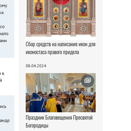
тому
ых
 со
чало
зани
Сбор средств на написание икон для
иконостаса правого придела
08.04.2024
 в
й
ись
Праздник Благовещения Пресвятой
сандр
Богородицы