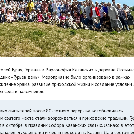
телей Гурия, Германа и Варсонофия Казанских в деревне Люткин
здник «Гурьев день». Мероприятие было организовано в рамках
ждение храма, развитие приходской жизни и создание условий 
в села и паломников.
ких святителей после 80-летнего перерыва возобновилась
м святого места стали возрождаться и приходские традиции. Гу
 в октябре, в праздник Собора Казанских святых. Однако в это
ачалия, духовенства и мирян проходят в Казани. Да и состояни