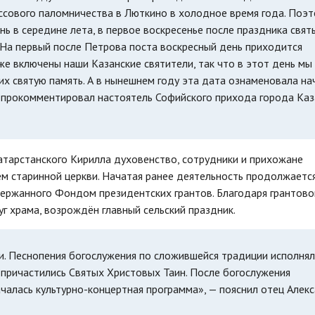
ссового паломничества в Люткино в холодное время года. Поэ
ь в середине лета, в первое воскресенье после праздника свят
 На первый после Петрова поста воскресный день приходится
же включены наши Казанские святители, так что в этот день мы
их святую память. А в нынешнем году эта дата ознаменовала на
— прокомментировал настоятель Софийского прихода города Ка
атарстанского Кирилла духовенство, сотрудники и прихожане
м старинной церкви. Начатая ранее деятельность продолжается
держанного Фондом президентских грантов. Благодаря грантово
г храма, возрождён главный сельский праздник.
и. Песнопения богослужения по сложившейся традиции исполнял
причастились Святых Христовых Таин. После богослужения
ачалась культурно-концертная программа», — пояснил отец Алек