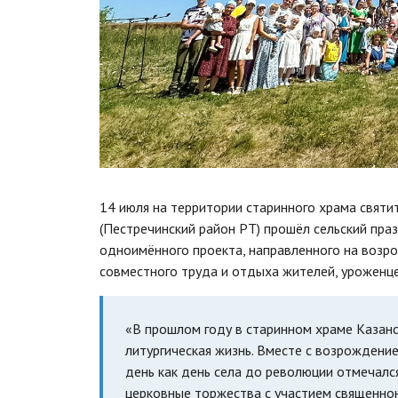
14 июля на территории старинного храма святи
(Пестречинский район РТ) прошёл сельский пра
одноимённого проекта, направленного на возро
совместного труда и отдыха жителей, уроженце
«В прошлом году в старинном храме Казанс
литургическая жизнь. Вместе с возрождение
день как день села до революции отмечался
церковные торжества с участием священнон