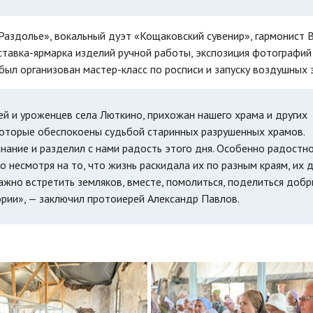
Раздолье», вокальный дуэт «Кощаковский сувенир», гармонист 
тавка-ярмарка изделий ручной работы, экспозиция фотографий
был организован мастер-класс по росписи и запуску воздушных 
й и уроженцев села Люткино, прихожан нашего храма и других
которые обеспокоены судьбой старинных разрушенных храмов.
нание и разделил с нами радость этого дня. Особенно радостно
 несмотря на то, что жизнь раскидала их по разным краям, их 
важно встретить земляков, вместе, помолиться, поделиться доб
ории», — заключил протоиерей Александр Павлов.