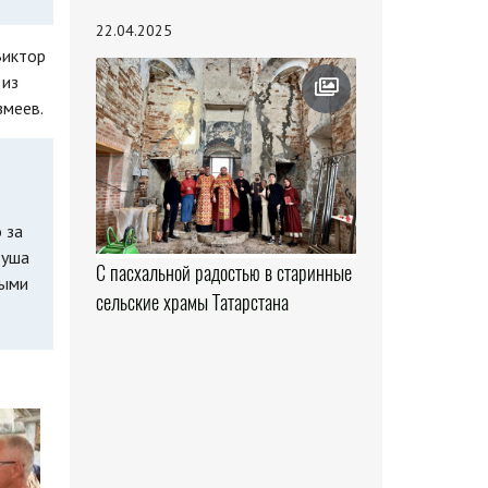
22.04.2025
Виктор
 из
змеев.
 за
душа
С пасхальной радостью в старинные
рыми
сельские храмы Татарстана