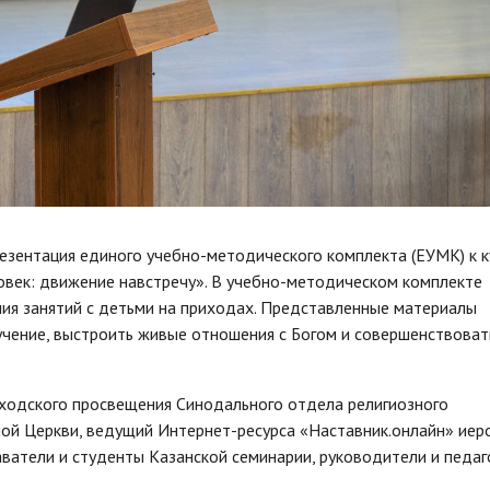
езентация единого учебно-методического комплекта (ЕУМК) к к
овек: движение навстречу». В учебно-методическом комплекте
я занятий с детьми на приходах. Представленные материалы
чение, выстроить живые отношения с Богом и совершенствоват
ходского просвещения Синодального отдела религиозного
ной Церкви, ведущий Интернет-ресурса «Наставник.онлайн» ие
аватели и студенты Казанской семинарии, руководители и педаг