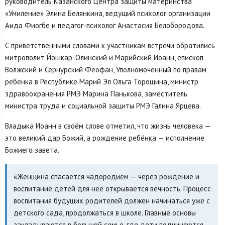
руководитель Казанского Центра защиты материнства
«Умиление» Элина Белянкина, ведущий психолог организации
Аида Фиогбе и педагог-психолог Анастасия Белобородова.
С приветственными словами к участникам встречи обратились
митрополит Йошкар-Олинский и Марийский Иоанн, епископ
Волжский и Сернурский Феофан, Уполномоченный по правам
ребенка в Республике Марий Эл Ольга Торощина, министр
здравоохранения РМЭ Марина Панькова, заместитель
министра труда и социальной защиты РМЭ Галина Ярцева.
Владыка Иоанн в своём слове отметил, что жизнь человека —
это великий дар Божий, а рождение ребёнка — исполнение
Божиего завета.
«Женщина спасается чадородием — через рождение и
воспитание детей для нее открывается вечность. Процесс
воспитания будущих родителей должен начинаться уже с
детского сада, продолжаться в школе. Главные основы
закладываются в большой семье, где дети подчиняются