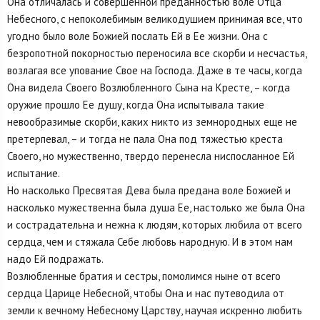
Она отличалась и совершенной преданностью воле Отца
Небесного, с непоколебимым великодушием принимая все, что
угодно было воле Божией послать Ей в Ее жизни. Она с
безропотной покорностью переносила все скорби и несчастья,
возлагая все упование Свое на Господа. Даже в те часы, когда
Она видела Своего Возлюбленного Сына на Кресте, – когда
оружие прошло Ее душу, когда Она испытывала такие
невообразимые скорби, каких никто из земнородных еще не
претерпевал, – и тогда не пала Она под тяжестью креста
Своего, но мужественно, твердо перенесла ниспосланное Ей
испытание.
Но насколько Пресвятая Дева была предана воле Божией и
насколько мужественна была душа Ее, настолько же была Она
и сострадательна и нежна к людям, которых любила от всего
сердца, чем и стяжала Себе любовь народную. И в этом нам
надо Ей подражать.
Возлюбленные братия и сестры, помолимся ныне от всего
сердца Царице Небесной, чтобы Она и нас путеводила от
земли к вечному Небесному Царству, научая искренно любить