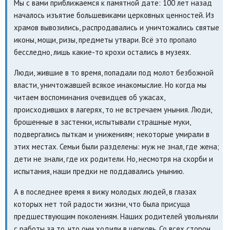
Мы с вами приближаемся к памятной дате: 100 лет назад
началось изъятие большевиками церковных ценностей. Из
храмов вывозились, распродавались и уничтожались святые
иконы, мощи, ризы, предметы утвари. Всё это пропало
бесследно, лишь какие-то крохи остались в музеях.
Люди, жившие в то время, попадали под молот безбожной
власти, уничтожавшей всякое инакомыслие. Но когда мы
читаем воспоминания очевидцев об ужасах,
происходивших в лагерях, то не встречаем уныния. Люди,
брошенные в застенки, испытывали страшные муки,
подвергались пыткам и унижениям; некоторые умирали в
этих местах. Семьи были разделены: муж не знал, где жена;
дети не знали, где их родители. Но, несмотря на скорби и
испытания, наши предки не поддавались унынию.
А в последнее время я вижу молодых людей, в глазах
которых нет той радости жизни, что была присуща
предшествующим поколениям. Наших родителей увольняли
с работы за то, что они ходили в церковь. Со всех сторон