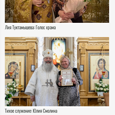
Лия Туктамышева: Голос храма
Тихое служение: Юлия Смолина