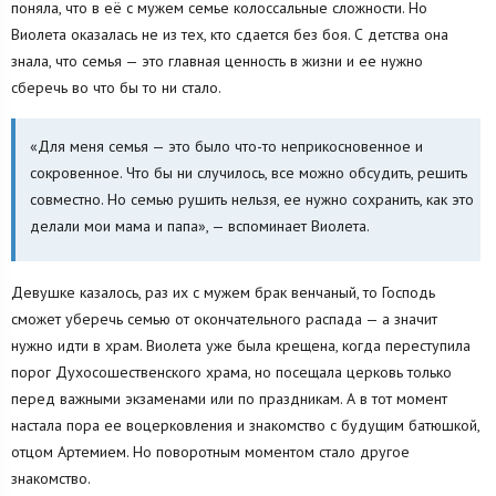
поняла, что в её с мужем семье колоссальные сложности. Но
Виолета оказалась не из тех, кто сдается без боя. С детства она
знала, что семья — это главная ценность в жизни и ее нужно
сберечь во что бы то ни стало.
«Для меня семья — это было что-то неприкосновенное и
сокровенное. Что бы ни случилось, все можно обсудить, решить
совместно. Но семью рушить нельзя, ее нужно сохранить, как это
делали мои мама и папа», — вспоминает Виолета.
Девушке казалось, раз их с мужем брак венчаный, то Господь
сможет уберечь семью от окончательного распада — а значит
нужно идти в храм. Виолета уже была крещена, когда переступила
порог Духосошественского храма, но посещала церковь только
перед важными экзаменами или по праздникам. А в тот момент
настала пора ее воцерковления и знакомство с будущим батюшкой,
отцом Артемием. Но поворотным моментом стало другое
знакомство.