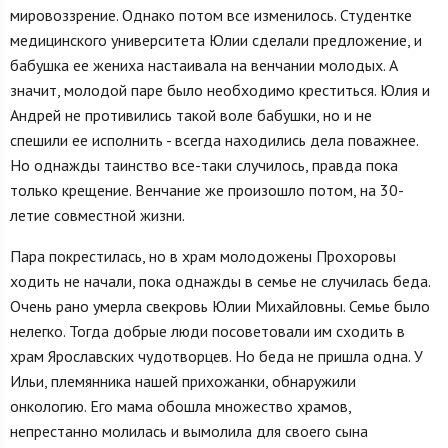
мировоззрение. Однако потом все изменилось. Студентке
медицинского университета Юлии сделали предложение, и
бабушка ее жениха настаивала на венчании молодых. А
значит, молодой паре было необходимо креститься. Юлия и
Андрей не противились такой воле бабушки, но и не
спешили ее исполнить - всегда находились дела поважнее.
Но однажды таинство все-таки случилось, правда пока
только крещение. Венчание же произошло потом, на 30-
летие совместной жизни.
Пара покрестилась, но в храм молодожены Прохоровы
ходить не начали, пока однажды в семье не случилась беда.
Очень рано умерла свекровь Юлии Михайловны. Семье было
нелегко. Тогда добрые люди посоветовали им сходить в
храм Ярославских чудотворцев. Но беда не пришла одна. У
Ильи, племянника нашей прихожанки, обнаружили
онкологию. Его мама обошла множество храмов,
непрестанно молилась и вымолила для своего сына