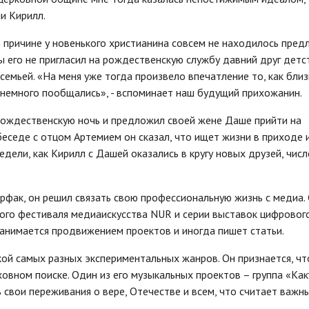
ми Кирилл.
о причине у новенького христианина совсем не находилось пред
ы его не пригласил на рождественскую службу давний друг детс
 семьей. «На меня уже тогда произвело впечатление то, как близ
 и немного пообщались», - вспоминает наш будущий прихожанин.
 рождественскую ночь и предложил своей жене Даше прийти на
беседе с отцом Артемием он сказал, что ищет жизни в приходе 
дели, как Кирилл с Дашей оказались в кругу новых друзей, числ
рфак, он решил связать свою профессиональную жизнь с медиа. 
го фестиваля медиаискусства NUR и серии выставок цифровог
анимается продвижением проектов и иногда пишет статьи.
ой самых разных экспериментальных жанров. Он признается, чт
овном поиске. Один из его музыкальных проектов – группа «Как
 свои переживания о вере, Отечестве и всем, что считает важн