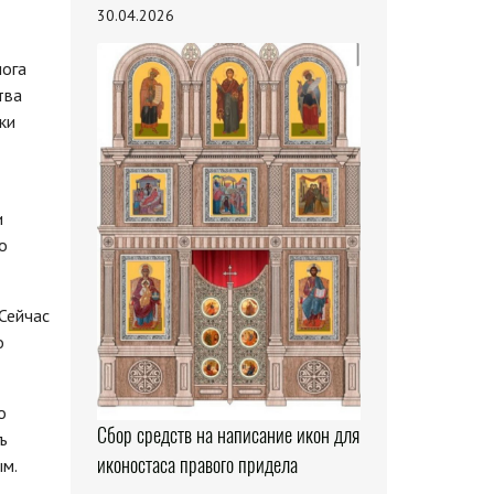
30.04.2026
лога
тва
ки
и
о
Сейчас
о
о
Сбор средств на написание икон для
ъ
иконостаса правого придела
ым.