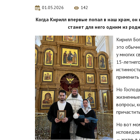
01.05.2026
142
Когда Кирилл впервые попал в наш храм, он 
станет для него одним из род
Кирилл Бог
это обычно
у многих с
15-летнег
истинность
применить 
Но Господь
жизненные
вопросы, к
причастить
Но вот мом
исповедова
— жизнь в