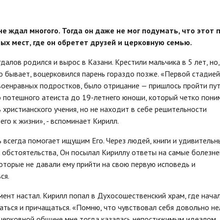
не ждал многого. Тогда он даже не мог подумать, что этот 
ных мест, где он обретет друзей и церковную семью.
далов родился и вырос в Казани. Крестили мальчика в 5 лет, но,
 бывает, воцерковился парень гораздо позже. «Первой стадией,
военравных подростков, было отрицание — пришлось пройти пут
о потешного атеиста до 19-летнего юноши, который четко пони
 христианского учения, но не находит в себе решительности
его к жизни», - вспоминает Кирилл.
 всегда помогает ищущим Его. Через людей, книги и удивительн
 обстоятельства, Он посылал Кириллу ответы на самые болезн
оторые не давали ему прийти на свою первую исповедь и
ся.
ент настал. Кирилл попал в Духосошественский храм, где нача
ться и причащаться. «Помню, что чувствовал себя довольно н
 церковной общине мне тогда казалась непостижимым идеалом,