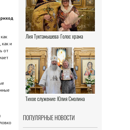
приход
Лия Туктамышева: Голос храма
 как
 как и
ь от
мает
ые
енные
Тихое служение: Юлия Смолина
л
ПОПУЛЯРНЫЕ НОВОСТИ
еловко