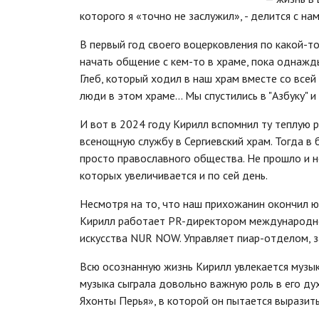
которого я «точно не заслужил», - делится с на
В первый год своего воцерковления по какой-т
начать общение с кем-то в храме, пока однажд
Глеб, который ходил в наш храм вместе со всей
люди в этом храме... Мы спустились в "Азбуку"
И вот в 2024 году Кирилл вспомнил ту теплую
всенощную службу в Сергиевский храм. Тогда в 
просто православного общества. Не прошло и не
которых увеличивается и по сей день.
Несмотря на то, что наш прихожанин окончил ю
Кирилл работает PR-директором международно
искусства NUR NOW. Управляет пиар-отделом, з
Всю осознанную жизнь Кирилл увлекается музык
музыка сыграла довольно важную роль в его дух
Яхонты Перья», в которой он пытается выразить