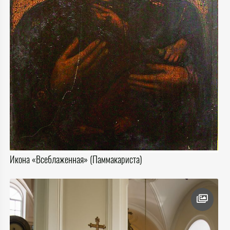
Икона «Всеблаженная» (Паммакариста)