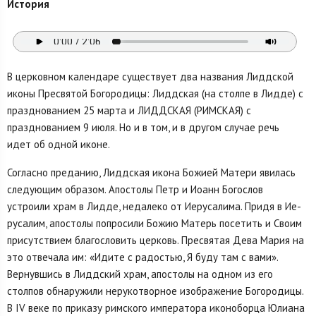
История
В церковном календаре существует два названия Лиддской
иконы Пресвятой Богороди­цы: Лиддская (на столпе в Лидде) с
празднованием 25 марта и ЛИДДСКАЯ (РИМСКАЯ) с
празднованием 9 июля. Но и в том, и в другом случае речь
идет об одной иконе.
Согласно преданию, Лиддская икона Божией Матери явилась
следующим образом. Апо­столы Петр и Иоанн Богослов
устроили храм в Лидде, недалеко от Иерусалима. Придя в Ие­
русалим, апостолы попросили Божию Матерь посетить и Своим
присутствием благословить церковь. Пресвятая Дева Мария на
это отвечала им: «Идите с радостью, Я буду там с вами».
Вернувшись в Лиддский храм, апостолы на одном из его
столпов обнаружили нерукотворное изображение Богородицы.
В IV веке по приказу римского императора иконоборца Юлиана