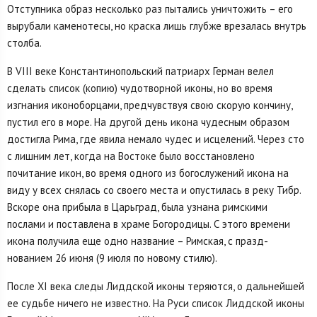
Отступника образ несколько раз пытались уничтожить – его
вырубали каменотесы, но краска лишь глубже врезалась внутрь
столба.
В VIII веке Константинопольский патриарх Герман велел
сделать список (копию) чудотвор­ной иконы, но во время
изгнания иконоборцами, предчувствуя свою скорую кончину,
пустил его в море. На другой день икона чудесным образом
достигла Рима, где явила немало чудес и исцелений. Через сто
с лишним лет, когда на Востоке было восстановлено
почитание икон, во время одного из богослужений икона на
виду у всех снялась со своего места и опустилась в реку Тибр.
Вскоре она прибыла в Царьград, была узнана римскими
послами и поставлена в храме Богородицы. С этого времени
икона получила еще одно название – Римская, с празд­
нованием 26 июня (9 июля по новому стилю).
После XI века следы Лиддской иконы теряются, о дальнейшей
ее судьбе ничего не из­вестно. На Руси список Лиддской иконы