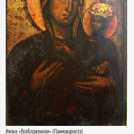
Икона «Всеблаженная» (Паммакариста)