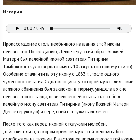
История
Происхождение столь необычного названия этой иконы
неизвестно. По преданию, Девпете­рувский образ Божией
Матери был келейной иконой святителя Питирима,
Тамбовского чудотвор­ца (память 10 августа по новому стилю).
Особенно стали чтить эту икону с 1833 г., после одного
чудесного события. Одна женщина, у которой муж вследствие
ложного обвинения был заключен в тюрьму, увидела во сне
неизвестного старца, повелевшего ей отыскать в соборе
келейную икону святителя Питирима (икону Божией Матери
Девпетерувскую) и перед ней отслужить молебен.
После того как перед иконой отслужили молебен,
действительно, в скором времени муж этой женщины был
освобожден из тюрьмы. В настоящее время список этой иконы