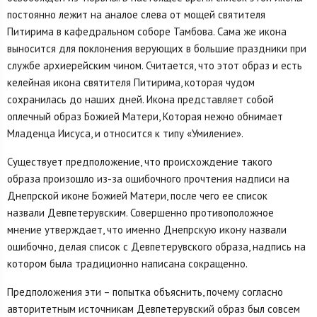
постоянно лежит на аналое слева от мощей святителя
Питирима в кафедральном соборе Тамбова. Сама же икона
выносится для поклонения верующих в большие праздники при
службе архиерейским чином. Счи­тается, что этот образ и есть
келейная икона святителя Питирима, которая чудом
сохранилась до наших дней. Икона представляет собой
оплечный образ Божией Матери, Которая нежно обнима­ет
Младенца Иисуса, и относится к типу «Умиление».
Существует предположение, что происхождение такого
образа произошло из-за ошибочного прочтения надписи на
Днепрской иконе Божией Матери, после чего ее список
назвали Девпете­рувским. Совершенно противоположное
мнение утверждает, что именно Днепрскую икону назвали
ошибочно, делая список с Девпетерувского образа, надпись на
котором была традиционно напи­сана сокращенно.
Предположения эти – попытка объяснить, почему согласно
авторитетным источникам Девпете­рувский образ был совсем