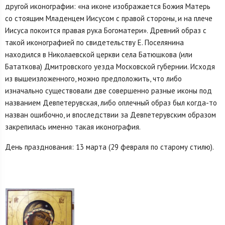
другой иконографии: «на иконе изображается Божия Матерь
со стоя­щим Младенцем Иисусом с правой стороны, и на плече
Иисуса покоится правая рука Богоматери». Древний образ с
такой иконографией по свидетельству Е. Поселянина
находился в Николаевской церкви села Батюшкова (или
Бататкова) Дмитровского уезда Московской губернии. Исходя
из вы­шеизложенного, можно предположить, что либо
изначально существовали две совершенно разные иконы под
названием Девпетерувская, либо оплечный образ был когда-то
назван ошибочно, и впо­следствии за Девпетерувским образом
закрепилась именно такая иконография.
День празднования: 13 марта (29 февраля по старому стилю).