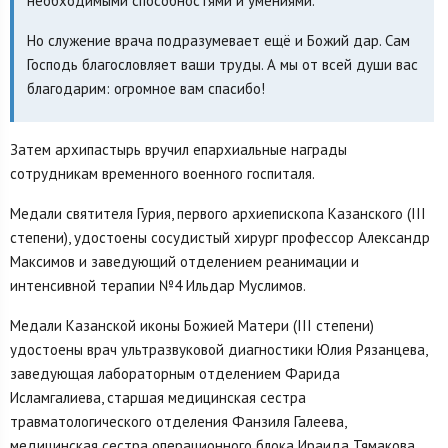
необходимыми способностями и умениями.
Но служение врача подразумевает ещё и Божий дар. Сам
Господь благословляет ваши труды. А мы от всей души вас
благодарим: огромное вам спасибо!
Затем архипастырь вручил епархиальные награды
сотрудникам временного военного госпиталя.
Медали святителя Гурия, первого архиепископа Казанского (III
степени), удостоены сосудистый хирург профессор Александр
Максимов и заведующий отделением реанимации и
интенсивной терапии №4 Ильдар Муслимов.
Медали Казанской иконы Божией Матери (III степени)
удостоены врач ультразвуковой диагностики Юлия Рязанцева,
заведующая лабораторным отделением Фарида
Исламгалиева, старшая медицинская сестра
травматологического отделения Фанзиля Галеева,
медицинская сестра операционного блока Ираида Тямакова.